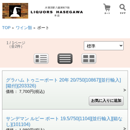
TOP
ワイン類
ポート
>
>
1 / 1ページ
（全2件）
グラハム トゥニーポート 20年 20/750[10867][並行輸入]
[箱付](203326)
価格： 7,700円(税込)
サンデマン ルビー ポート 19.5/750[1104][並行輸入][箱な
し](101104)