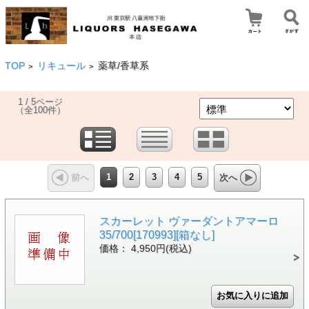
TOP
リキュール
薬草/香草系
>
>
1 / 5ページ
（全100件）
1
2
3
4
5
前へ
次へ
スカーレット ヴァーダントアマーロ
35/700[170993][箱なし]
価格： 4,950円(税込)