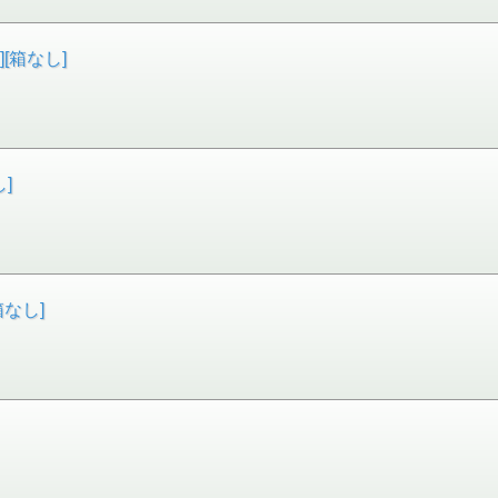
][箱なし]
し]
箱なし]