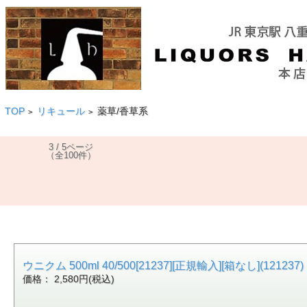
TOP
リキュール
薬草/香草系
>
>
3 / 5ページ
（全100件）
ウニクム 500ml 40/500[21237][正規輸入][箱なし](121237)
価格： 2,580円(税込)