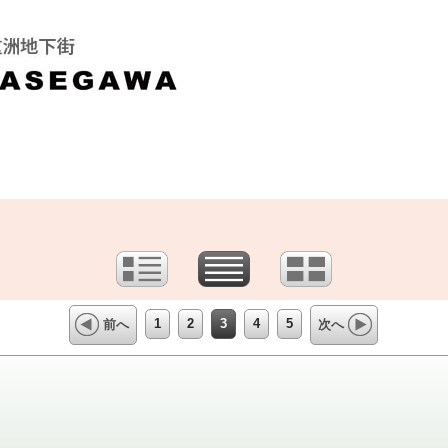
1
2
3
4
5
前へ
次へ