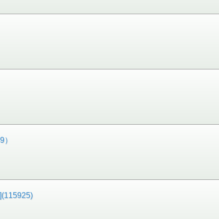
39）
115925)