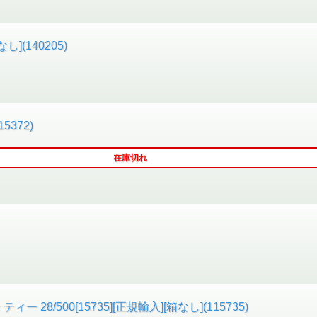
](140205)
5372)
在庫切れ
8/500[15735][正規輸入][箱なし](115735)