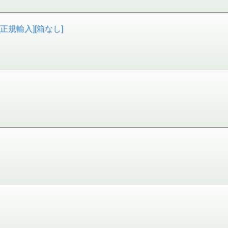
[正規輸入][箱なし]