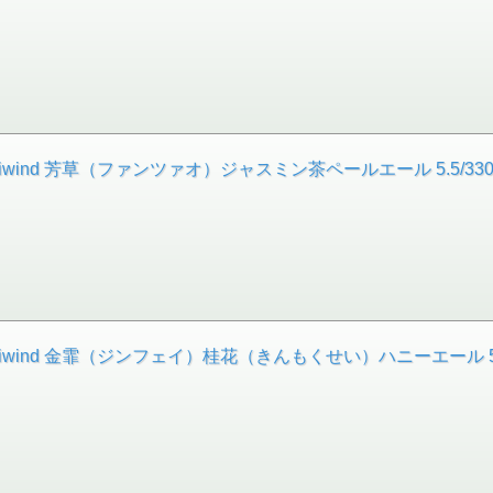
nd 芳草（ファンツァオ）ジャスミン茶ペールエール 5.5/330[
ind 金霏（ジンフェイ）桂花（きんもくせい）ハニーエール 5/33