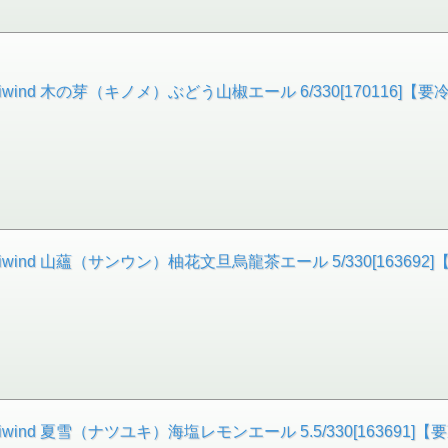
nd 木の芽（キノメ）ぶどう山椒エール 6/330[170116]【要
nd 山蘊（サンウン）柚花文旦烏龍茶エール 5/330[163692
nd 夏雪（ナツユキ）海塩レモンエール 5.5/330[163691]【