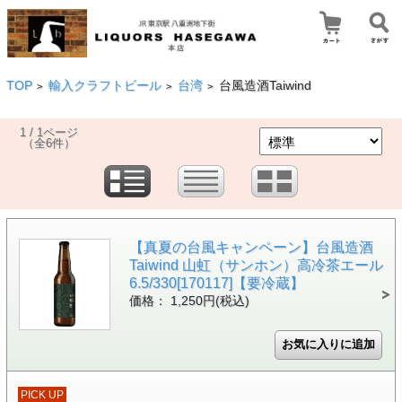
TOP
輸入クラフトビール
台湾
台風造酒Taiwind
>
>
>
1 / 1ページ
（全6件）
【真夏の台風キャンペーン】台風造酒
Taiwind 山虹（サンホン）高冷茶エール
6.5/330[170117]【要冷蔵】
価格： 1,250円(税込)
PICK UP