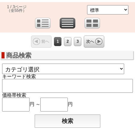
1 / 3ページ
（全55件）
1
2
3
前へ
次へ
商品検索
キーワード検索
価格帯検索
円 ～
円