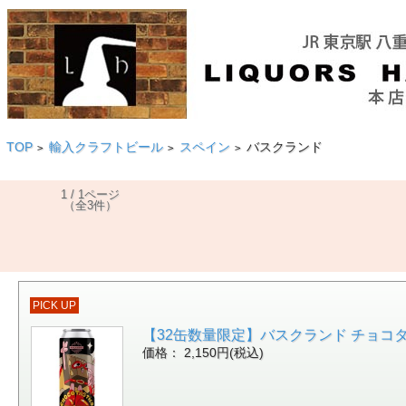
TOP
輸入クラフトビール
スペイン
バスクランド
>
>
>
1 / 1ページ
（全3件）
PICK UP
【32缶数量限定】バスクランド チョコタステ
価格： 2,150円(税込)