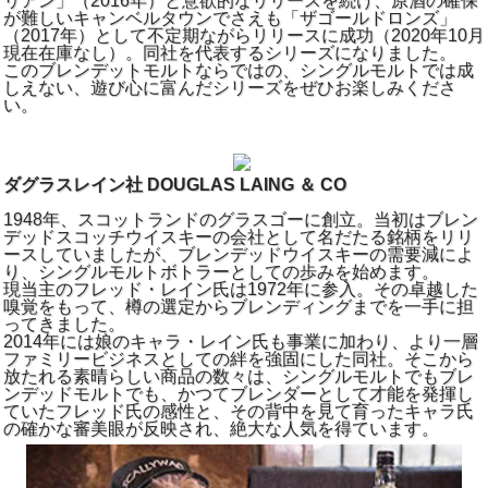
リアン」（2016年）と意欲的なリリースを続け、原酒の確保
が難しいキャンベルタウンでさえも「ザゴールドロンズ」
（2017年）として不定期ながらリリースに成功（2020年10月
現在在庫なし）。同社を代表するシリーズになりました。
このブレンデットモルトならではの、シングルモルトでは成
しえない、遊び心に富んだシリーズをぜひお楽しみくださ
い。
ダグラスレイン社 DOUGLAS LAING ＆ CO
1948年、スコットランドのグラスゴーに創立。当初はブレン
デッドスコッチウイスキーの会社として名だたる銘柄をリリ
ースしていましたが、ブレンデッドウイスキーの需要減によ
り、シングルモルトボトラーとしての歩みを始めます。
現当主のフレッド・レイン氏は1972年に参入。その卓越した
嗅覚をもって、樽の選定からブレンディングまでを一手に担
ってきました。
2014年には娘のキャラ・レイン氏も事業に加わり、より一層
ファミリービジネスとしての絆を強固にした同社。そこから
放たれる素晴らしい商品の数々は、シングルモルトでもブレ
ンデッドモルトでも、かつてブレンダーとして才能を発揮し
ていたフレッド氏の感性と、その背中を見て育ったキャラ氏
の確かな審美眼が反映され、絶大な人気を得ています。