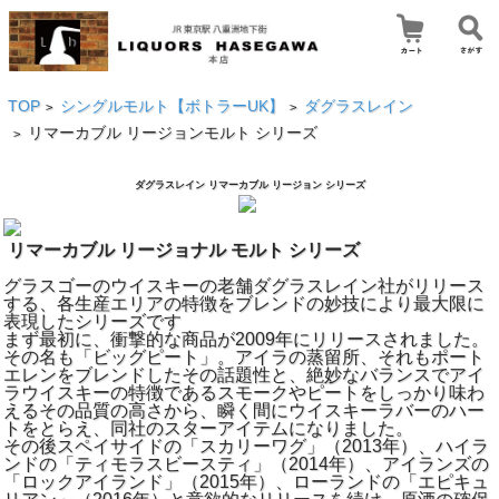
TOP
シングルモルト【ボトラーUK】
ダグラスレイン
>
>
リマーカブル リージョンモルト シリーズ
>
ダグラスレイン リマーカブル リージョン シリーズ
リマーカブル リージョナル モルト シリーズ
グラスゴーのウイスキーの老舗ダグラスレイン社がリリース
する、各生産エリアの特徴をブレンドの妙技により最大限に
表現したシリーズです
まず最初に、衝撃的な商品が2009年にリリースされました。
その名も「ビッグピート」。アイラの蒸留所、それもポート
エレンをブレンドしたその話題性と、絶妙なバランスでアイ
ラウイスキーの特徴であるスモークやピートをしっかり味わ
えるその品質の高さから、瞬く間にウイスキーラバーのハー
トをとらえ、同社のスターアイテムになりました。
その後スペイサイドの「スカリーワグ」（2013年）、ハイラ
ンドの「ティモラスビースティ」（2014年）、アイランズの
「ロックアイランド」（2015年）、ローランドの「エピキュ