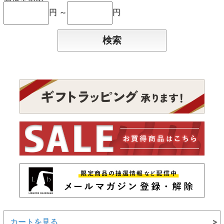
円 ～
円
カートを見る