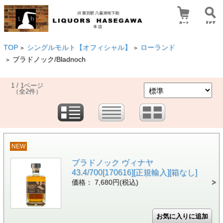
TOP
シングルモルト【オフィシャル】
ローランド
>
>
ブラドノック/Bladnoch
>
1 / 1ページ
（全2件）
NEW
ブラドノック ヴィナヤ
43.4/700[170616][正規輸入][箱なし]
価格： 7,680円(税込)