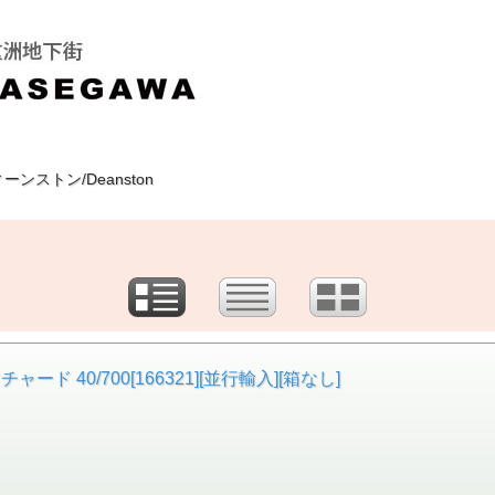
ーンストン/Deanston
 40/700[166321][並行輸入][箱なし]