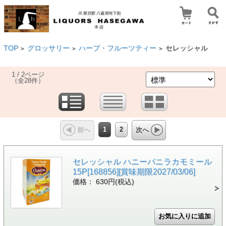
TOP
グロッサリー
ハーブ・フルーツティー
セレッシャル
>
>
>
1 / 2ページ
（全28件）
1
2
前へ
次へ
セレッシャル ハニーバニラカモミール
15P[168856][賞味期限2027/03/06]
価格： 630円(税込)