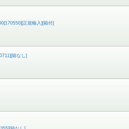
170550][正規輸入][箱付]
0711][箱なし]
0355][箱なし]