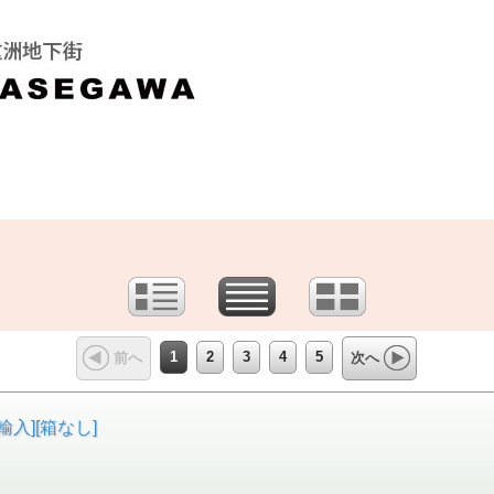
1
2
3
4
5
前へ
次へ
輸入][箱なし]