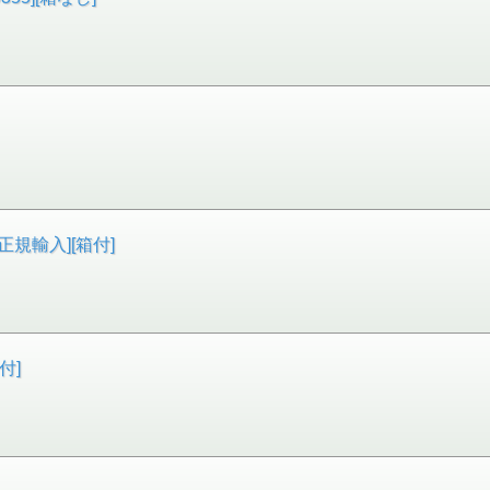
）
[正規輸入][箱付]
付]