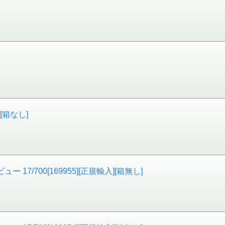
[箱なし]
/700[169955][正規輸入][箱無し]