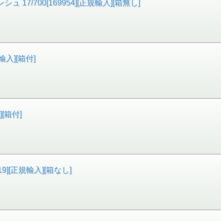
/700[169954][正規輸入][箱無し]
輸入][箱付]
[箱付]
19][正規輸入][箱なし]