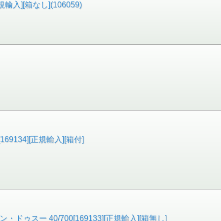
輸入][箱なし](106059)
69134][正規輸入][箱付]
ゥスー 40/700[169133][正規輸入][箱無し]