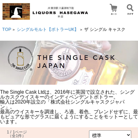
TOP
シングルモルト【ボトラーUK】
ザ シングル キャスク
>
>
The Single Cask Ltdは、2016年に英国で設立された、シング
ルカスクウイスキーのインディペンデントボトラー。
輸入は2020年設立の「株式会社シングルキャスクジャパ
ン」。
最高のウイスキーを調達し、ろ過、着色、ブレンドせずに、最
もピュアな形でグラスに届くようにすることをモットーとして
います。
1 / 1ページ
（全1件）