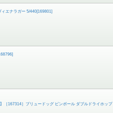
ラガー 5/440[169801]
8796]
［167314］ブリュードッグ ピンボール ダブルドライホップド・ダ