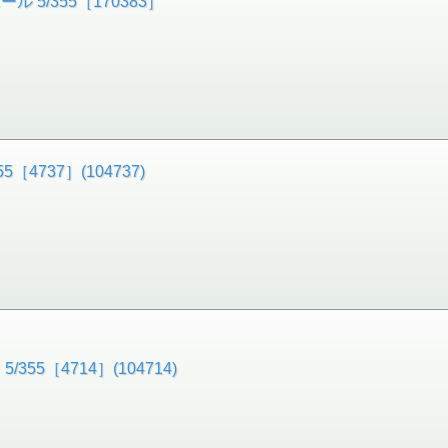
5/355［170383］
4737］(104737)
5［4714］(104714)