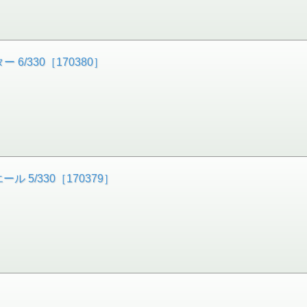
6/330［170380］
 5/330［170379］