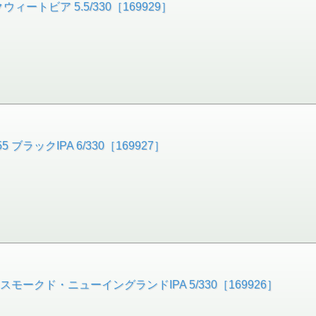
ートビア 5.5/330［169929］
ラックIPA 6/330［169927］
モークド・ニューイングランドIPA 5/330［169926］