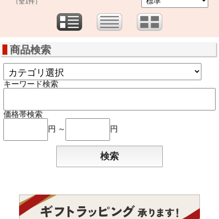
（全1件）
商品検索
キーワード検索
価格帯検索
円 ～
円