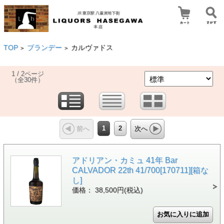
TOP
ブランデー
カルヴァドス
>
>
1 / 2ページ
（全30件）
1
2
前へ
次へ
アドリアン・カミュ 41年 Bar
CALVADOR 22th 41/700[170711][箱な
し]
価格： 38,500円(税込)