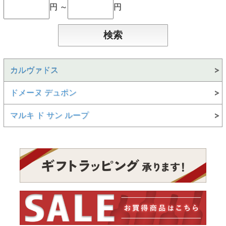
円 ～
円
カルヴァドス
ドメーヌ デュポン
マルキ ド サン ループ