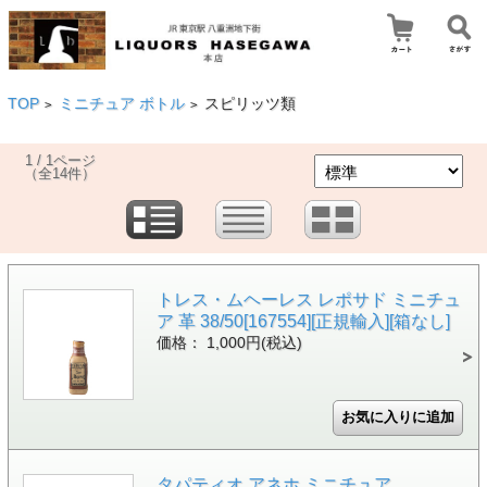
TOP
ミニチュア ボトル
スピリッツ類
>
>
1 / 1ページ
（全14件）
トレス・ムヘーレス レポサド ミニチュ
ア 革 38/50[167554][正規輸入][箱なし]
価格： 1,000円(税込)
タパティオ アネホ ミニチュア