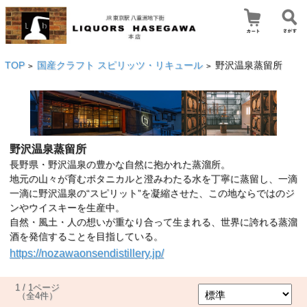
TOP
国産クラフト スピリッツ・リキュール
野沢温泉蒸留所
>
>
野沢温泉蒸留所
長野県・野沢温泉の豊かな自然に抱かれた蒸溜所。
地元の山々が育むボタニカルと澄みわたる水を丁寧に蒸留し、一滴
一滴に野沢温泉の“スピリット”を凝縮させた、この地ならではのジ
ンやウイスキーを生産中。
自然・風土・人の想いが重なり合って生まれる、世界に誇れる蒸溜
酒を発信することを目指している。
https://nozawaonsendistillery.jp/
1 / 1ページ
（全4件）