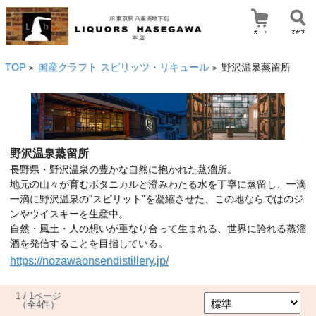
TOP
国産クラフト スピリッツ・リキュール
野沢温泉蒸留所
>
>
野沢温泉蒸留所
長野県・野沢温泉の豊かな自然に抱かれた蒸溜所。
地元の山々が育むボタニカルと澄みわたる水を丁寧に蒸留し、一滴
一滴に野沢温泉の“スピリット”を凝縮させた、この地ならではのジ
ンやウイスキーを生産中。
自然・風土・人の想いが重なり合って生まれる、世界に誇れる蒸溜
酒を発信することを目指している。
https://nozawaonsendistillery.jp/
1 / 1ページ
（全4件）