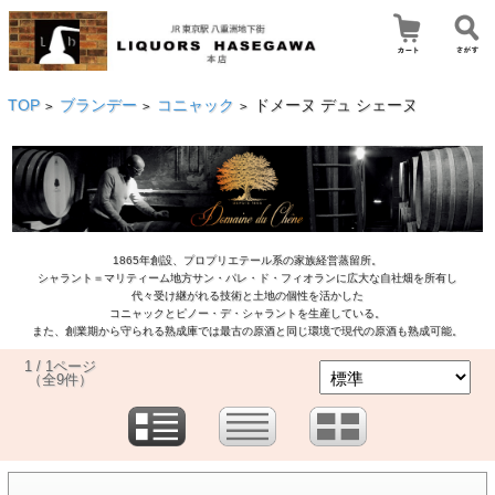
TOP
ブランデー
コニャック
ドメーヌ デュ シェーヌ
>
>
>
1865年創設、プロプリエテール系の家族経営蒸留所。
シャラント＝マリティーム地方サン・パレ・ド・フィオランに広大な自社畑を所有し
代々受け継がれる技術と土地の個性を活かした
コニャックとピノー・デ・シャラントを生産している。
また、創業期から守られる熟成庫では最古の原酒と同じ環境で現代の原酒も熟成可能。
1 / 1ページ
（全9件）