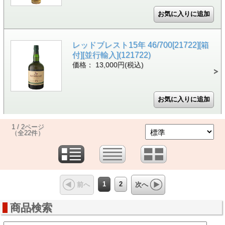
レッドブレスト15年 46/700[21722][箱
付][並行輸入](121722)
価格： 13,000円(税込)
1 / 2ページ
（全22件）
1
2
前へ
次へ
商品検索