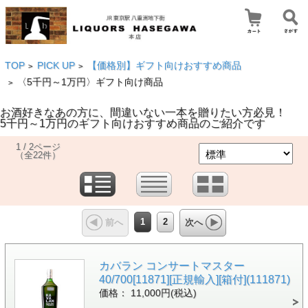
TOP
PICK UP
【価格別】ギフト向けおすすめ商品
>
>
〈5千円～1万円〉ギフト向け商品
>
お酒好きなあの方に、間違いない一本を贈りたい方必見！
5千円～1万円のギフト向けおすすめ商品のご紹介です
1 / 2ページ
（全22件）
1
2
前へ
次へ
カバラン コンサートマスター
40/700[11871][正規輸入][箱付](111871)
価格： 11,000円(税込)