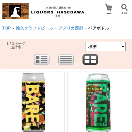
TOP
輸入クラフトビール
アメリカ西部
ベアボトル
>
>
>
1 / 1ページ
（全3件）