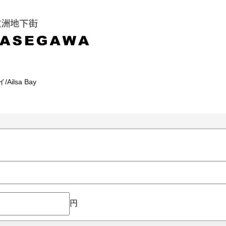
Ailsa Bay
円