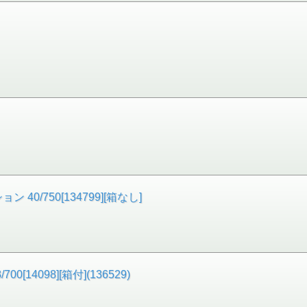
/750[134799][箱なし]
4098][箱付](136529)