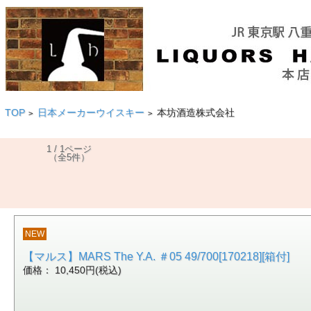
TOP
日本メーカーウイスキー
本坊酒造株式会社
>
>
1 / 1ページ
（全5件）
NEW
【マルス】MARS The Y.A. ＃05 49/700[170218][箱付]
価格： 10,450円(税込)