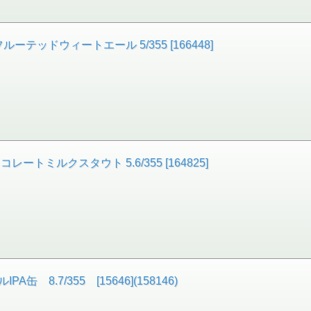
テッドウィートエール 5/355 [166448]
ミルクスタウト 5.6/355 [164825]
8.7/355 [15646](158146)