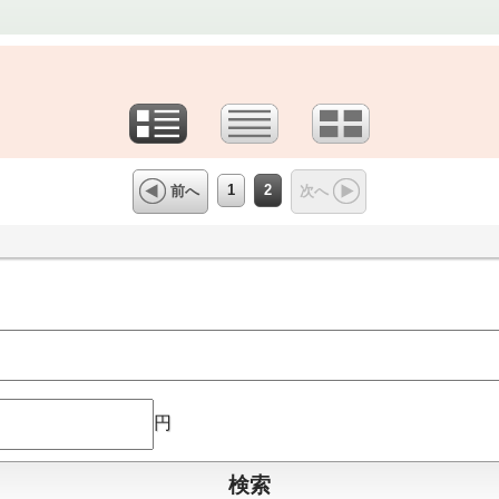
1
2
前へ
次へ
円