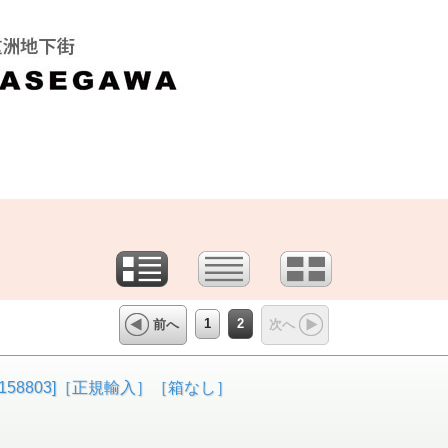
1
2
前へ
次へ
[158803]［正規輸入］［箱なし］