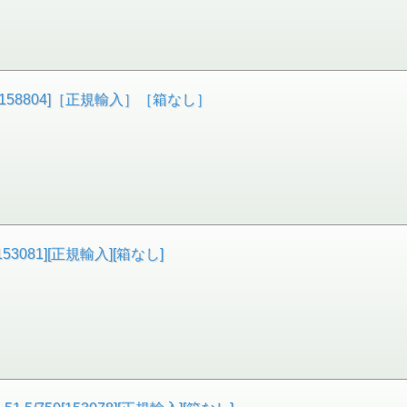
[158804]［正規輸入］［箱なし］
3081][正規輸入][箱なし]