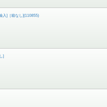
輸入]［箱なし](110855)
し]