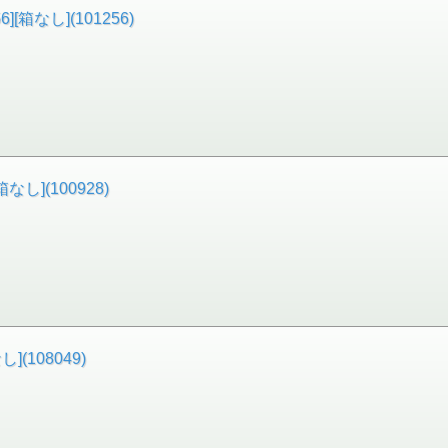
[箱なし](101256)
なし](100928)
](108049)