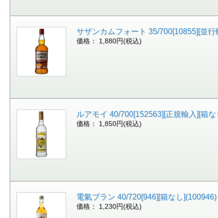
サザンカムフォート 35/700[10855][並行
価格： 1,880円(税込)
ルアモイ 40/700[152563][正規輸入][箱な
価格： 1,850円(税込)
電氣ブラン 40/720[946][箱なし](100946)
価格： 1,230円(税込)