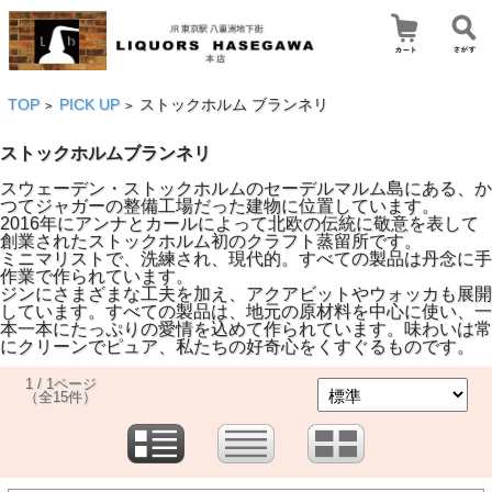
TOP
PICK UP
ストックホルム ブランネリ
>
>
ストックホルムブランネリ
スウェーデン・ストックホルムのセーデルマルム島にある、か
つてジャガーの整備工場だった建物に位置しています。
2016年にアンナとカールによって北欧の伝統に敬意を表して
創業されたストックホルム初のクラフト蒸留所です。
ミニマリストで、洗練され、現代的。すべての製品は丹念に手
作業で作られています。
ジンにさまざまな工夫を加え、アクアビットやウォッカも展開
しています。すべての製品は、地元の原材料を中心に使い、一
本一本にたっぷりの愛情を込めて作られています。味わいは常
にクリーンでピュア、私たちの好奇心をくすぐるものです。
1 / 1ページ
（全15件）