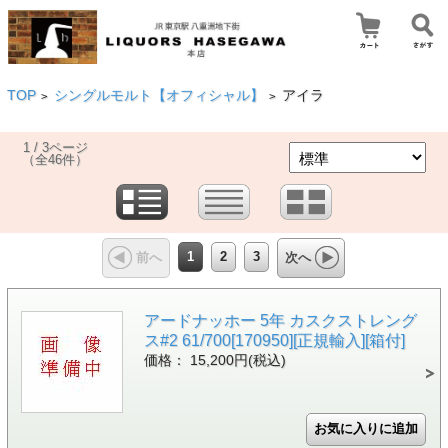
TOP
シングルモルト【オフィシャル】
アイラ
>
>
1 / 3ページ
（全46件）
1
2
3
前へ
次へ
アードナッホー 5年 カスクストレング
ス#2 61/700[170950][正規輸入][箱付]
価格： 15,200円(税込)