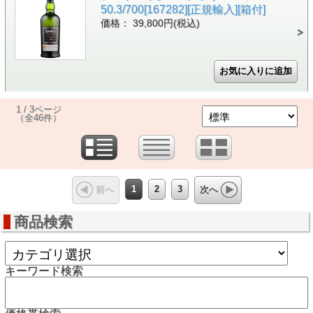
50.3/700[167282][正規輸入][箱付]
価格： 39,800円(税込)
1 / 3ページ
（全46件）
1
2
3
前へ
次へ
商品検索
キーワード検索