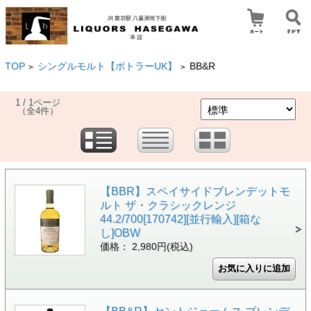
TOP
シングルモルト【ボトラーUK】
BB&R
>
>
1 / 1ページ
（全4件）
【BBR】スペイサイドブレンデットモ
ルト ザ・クラシックレンジ
44.2/700[170742][並行輸入][箱な
し]OBW
価格： 2,980円(税込)