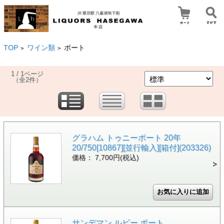
TOP
ワイン類
ポート
>
>
1 / 1ページ
（全2件）
グラハム トゥニーポート 20年
20/750[10867][並行輸入][箱付](203326)
価格： 7,700円(税込)
サンデマン ルビー ポート