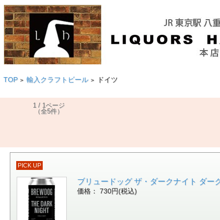
TOP
輸入クラフトビール
ドイツ
>
>
1 / 1ページ
（全5件）
PICK UP
ブリュードッグ ザ・ダークナイト ダークウィ
価格： 730円(税込)