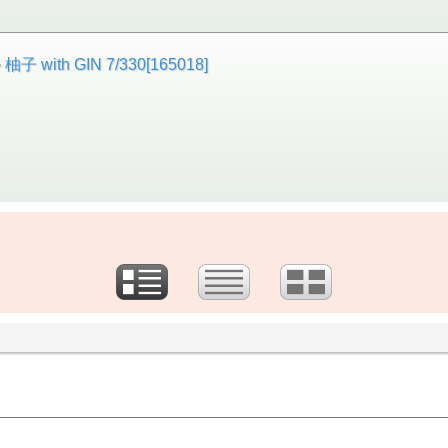
h GIN 7/330[165018]