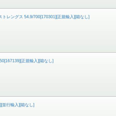
グス 54.9/700[170301][正規輸入][箱なし]
[167139][正規輸入][箱なし]
][並行輸入][箱なし]