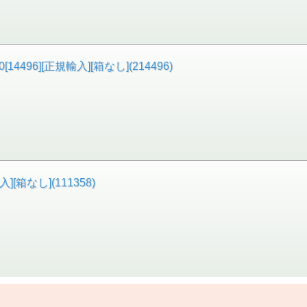
4496][正規輸入][箱なし](214496)
][箱なし](111358)