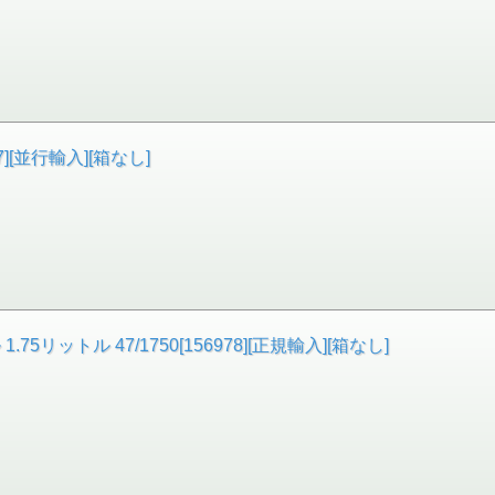
7][並行輸入][箱なし]
リットル 47/1750[156978][正規輸入][箱なし]