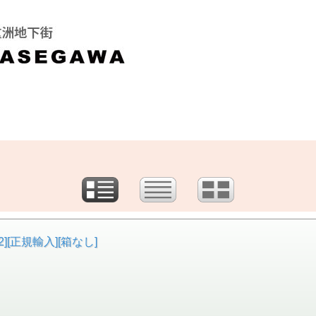
2][正規輸入][箱なし]