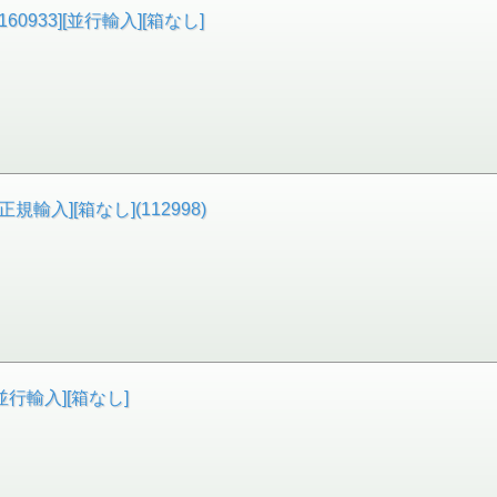
60933][並行輸入][箱なし]
正規輸入][箱なし](112998)
[並行輸入][箱なし]