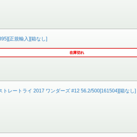
395][正規輸入][箱なし]
在庫切れ
ライ 2017 ワンダーズ #12 56.2/500[161504][箱なし]