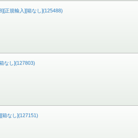
[正規輸入][箱なし](125488)
箱なし](127803)
[箱なし](127151)