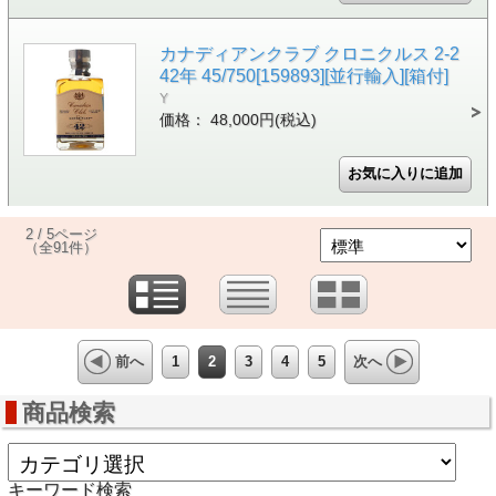
カナディアンクラブ クロニクルス 2-2
42年 45/750[159893][並行輸入][箱付]
Y
価格： 48,000円(税込)
2 / 5ページ
（全91件）
1
2
3
4
5
前へ
次へ
商品検索
キーワード検索