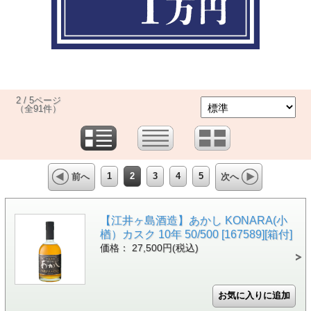
2 / 5ページ
（全91件）
1
2
3
4
5
前へ
次へ
【江井ヶ島酒造】あかし KONARA(小
楢）カスク 10年 50/500 [167589][箱付]
価格： 27,500円(税込)