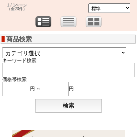
1 / 1ページ
（全20件）
商品検索
キーワード検索
価格帯検索
円 ～
円