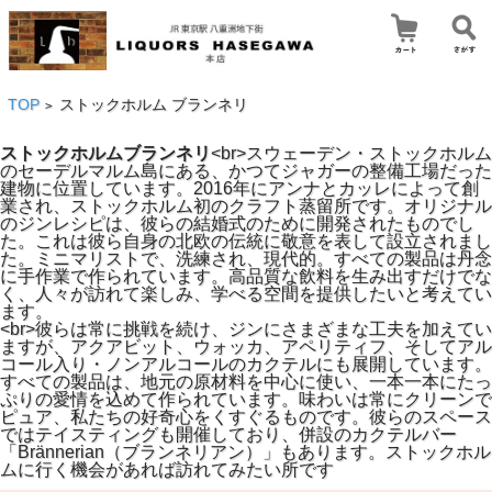
TOP
ストックホルム ブランネリ
>
ストックホルムブランネリ
<br>スウェーデン・ストックホルム
のセーデルマルム島にある、かつてジャガーの整備工場だった
建物に位置しています。2016年にアンナとカッレによって創
業され、ストックホルム初のクラフト蒸留所です。オリジナル
のジンレシピは、彼らの結婚式のために開発されたものでし
た。これは彼ら自身の北欧の伝統に敬意を表して設立されまし
た。ミニマリストで、洗練され、現代的。すべての製品は丹念
に手作業で作られています。高品質な飲料を生み出すだけでな
く、人々が訪れて楽しみ、学べる空間を提供したいと考えてい
ます。
<br>彼らは常に挑戦を続け、ジンにさまざまな工夫を加えてい
ますが、アクアビット、ウォッカ、アペリティフ、そしてアル
コール入り・ノンアルコールのカクテルにも展開しています。
すべての製品は、地元の原材料を中心に使い、一本一本にたっ
ぷりの愛情を込めて作られています。味わいは常にクリーンで
ピュア、私たちの好奇心をくすぐるものです。彼らのスペース
ではテイスティングも開催しており、併設のカクテルバー
「Brännerian（ブランネリアン）」もあります。ストックホル
ムに行く機会があれば訪れてみたい所です